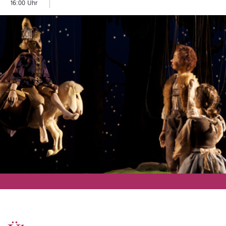
16:00 Uhr
Engelbert Humperdinck
Libretto:
Spieldauer:
TICKETS