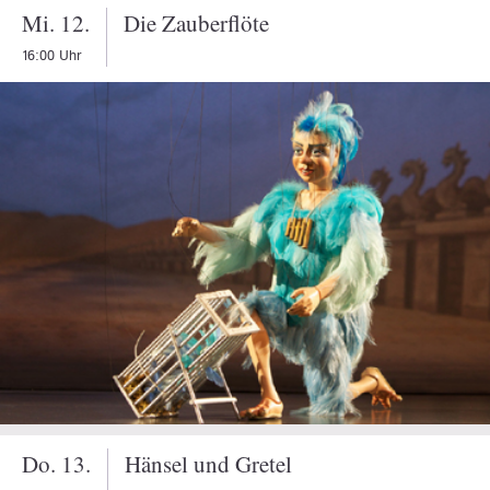
Mi. 12.
Die Zauberflöte
16:00 Uhr
Wolfgang Amadeus Mozart
Oper in zwei Akten /KV 62
0
Libretto:
Emanuel Schikaneder
Dauer:
140 Minuten inkl. Pause
In deutscher Sprache · Mit Übertiteln in deutscher und
englischer Sprache.
TICKETS
Do. 13.
Hänsel und Gretel