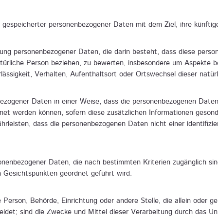
g gespeicherter personenbezogener Daten mit dem Ziel, ihre künftig
beitung personenbezogener Daten, die darin besteht, dass diese p
türliche Person beziehen, zu bewerten, insbesondere um Aspekte bez
rlässigkeit, Verhalten, Aufenthaltsort oder Ortswechsel dieser natü
bezogener Daten in einer Weise, dass die personenbezogenen Daten 
dnet werden können, sofern diese zusätzlichen Informationen geso
leisten, dass die personenbezogenen Daten nicht einer identifizier
onenbezogener Daten, die nach bestimmten Kriterien zugänglich si
n Gesichtspunkten geordnet geführt wird.
che Person, Behörde, Einrichtung oder andere Stelle, die allein ode
det; sind die Zwecke und Mittel dieser Verarbeitung durch das Un